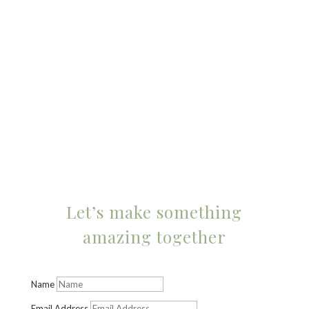
sondern vielmehr darin, zu den grundlegenden,
ursprünglichen Elementen und Prinzipien
zurückzukehren, aus denen etwas Neues entstehen
kann. Es ist eine Rückbesinnung auf die Essenz, die Basis,
von der aus etwas Neues, Eigenständiges, entstehen
kann.
Let’s make something
amazing together
Name
Email Address